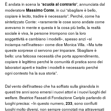
È andata in scena la “
”, annunciata dal
scuola al contrario
moderatore
, in cui “sbagliare è bello,
Massimo Conte
copiare è lecito, tradire è necessario”. Perché, come ha
sintetizzato Conte: «raramente le cose sono andate come
avevamo in mente e questa è la cosa più bella, la realtà
sociale è viva, le persone irrompono con la loro
soggettività e cambiano i modelli», spesso anzi «si
inciampa nell’inatteso» come dice Monica Villa. «Ma tutte
queste sorprese ci servono per imparare. Sbagliare è
bello: una faticosa necessità che porta apprendimento,
copiare è legittimo perché le comunità di pratica sono dei
laboratori aperti e tradire i modelli è necessario perché
ogni contesto ha la sua storia”.
Dal vento dell’inatteso che ha soffiato sulla girandola in
questi tre anni sono emersi i nuovi attori e i nuovi luoghi del
welfare. Beatrice Fassati di Fondazione Cariplo parlando di
luoghi precisa: «In questo numero,
, sono confluiti
233
luoghi molto diversi, non sempre connotati ma attraversati