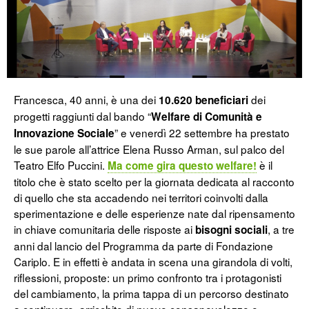
Francesca, 40 anni, è una dei
dei
10.620 beneficiari
progetti raggiunti dal bando “
Welfare di Comunità e
” e venerdì 22 settembre ha prestato
Innovazione Sociale
le sue parole all’attrice Elena Russo Arman, sul palco del
Teatro Elfo Puccini.
è il
Ma come gira questo welfare!
titolo che è stato scelto per la giornata dedicata al racconto
di quello che sta accadendo nei territori coinvolti dalla
sperimentazione e delle esperienze nate dal ripensamento
in chiave comunitaria delle risposte ai
, a tre
bisogni sociali
anni dal lancio del Programma da parte di Fondazione
Cariplo. E in effetti è andata in scena una girandola di volti,
riflessioni, proposte: un primo confronto tra i protagonisti
del cambiamento, la prima tappa di un percorso destinato
a continuare, arricchito di nuove consapevolezze e