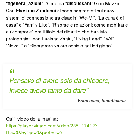
“
”. A fare da “
” Gino Mazzoli.
#genera_azioni
discussant
Con
si sono confrontati sui nuovi
Flaviano Zandonai
sistemi di connessione tra cittadini “We-Mi”, “La cura è di
casa” e “Family Like”. “Risorse e relazioni: come mobilitarle
e ricomporle” era il titolo del dibattito che ha visto
protagonisti, con Luciano Zanin, “Living Land”, “VAI”,
“Nove+” e “Rigenerare valore sociale nel lodigiano”.
Pensavo di avere solo da chiedere,
invece avevo tanto da dare".
Francesca, beneficiaria
Qui il video della mattina:
https://player.vimeo.com/video/235117412?
title=0&byline=0&portrait=0