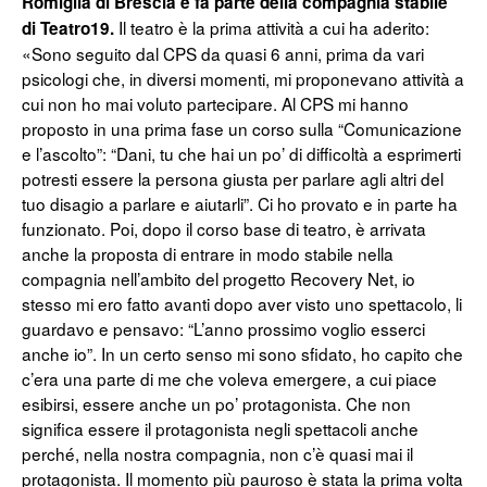
Romiglia di Brescia e fa parte della compagnia stabile
Il teatro è la prima attività a cui ha aderito:
di Teatro19.
«Sono seguito dal CPS da quasi 6 anni, prima da vari
psicologi che, in diversi momenti, mi proponevano attività a
cui non ho mai voluto partecipare. Al CPS mi hanno
proposto in una prima fase un corso sulla “Comunicazione
e l’ascolto”: “Dani, tu che hai un po’ di difficoltà a esprimerti
potresti essere la persona giusta per parlare agli altri del
tuo disagio a parlare e aiutarli”. Ci ho provato e in parte ha
funzionato. Poi, dopo il corso base di teatro, è arrivata
anche la proposta di entrare in modo stabile nella
compagnia nell’ambito del progetto Recovery Net, io
stesso mi ero fatto avanti dopo aver visto uno spettacolo, li
guardavo e pensavo: “L’anno prossimo voglio esserci
anche io”. In un certo senso mi sono sfidato, ho capito che
c’era una parte di me che voleva emergere, a cui piace
esibirsi, essere anche un po’ protagonista. Che non
significa essere il protagonista negli spettacoli anche
perché, nella nostra compagnia, non c’è quasi mai il
protagonista. Il momento più pauroso è stata la prima volta