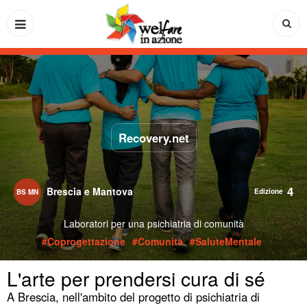
Recovery.net
4
Brescia e Mantova
BS MN
Laboratori per una psichiatria di comunità
#Coprogettazione
#Comunità
#SaluteMentale
L'arte per prendersi cura di sé
A Brescia, nell'ambito del progetto di psichiatria di