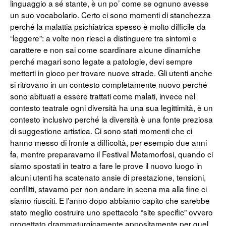
linguaggio a sé stante, è un po’ come se ognuno avesse
un suo vocabolario. Certo ci sono momenti di stanchezza
perché la malattia psichiatrica spesso è molto difficile da
“leggere”: a volte non riesci a distinguere tra sintomi e
carattere e non sai come scardinare alcune dinamiche
perché magari sono legate a patologie, devi sempre
metterti in gioco per trovare nuove strade. Gli utenti anche
si ritrovano in un contesto completamente nuovo perché
sono abituati a essere trattati come malati, invece nel
contesto teatrale ogni diversità ha una sua legittimità, è un
contesto inclusivo perché la diversità è una fonte preziosa
di suggestione artistica. Ci sono stati momenti che ci
hanno messo di fronte a difficoltà, per esempio due anni
fa, mentre preparavamo il Festival Metamorfosi, quando ci
siamo spostati in teatro a fare le prove il nuovo luogo in
alcuni utenti ha scatenato ansie di prestazione, tensioni,
conflitti, stavamo per non andare in scena ma alla fine ci
siamo riusciti. E l’anno dopo abbiamo capito che sarebbe
stato meglio costruire uno spettacolo “site specific” ovvero
progettato drammaturgicamente appositamente per quel