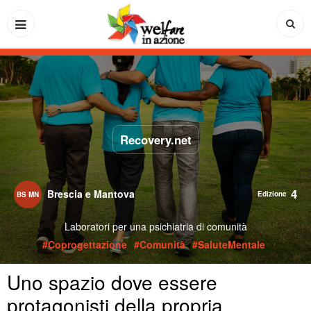
Recovery.net
4
Brescia e Mantova
BS MN
Laboratori per una psichiatria di comunità
#Coprogettazione
#Comunità
#SaluteMentale
Uno spazio dove essere
protagonisti della propria