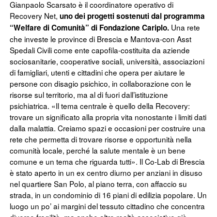
Gianpaolo Scarsato è il coordinatore operativo di
Recovery Net,
uno dei progetti sostenuti dal programma
Una rete
“Welfare di Comunità” di Fondazione Cariplo.
che investe le province di Brescia e Mantova-con Asst
Spedali Civili come ente capofila-costituita da aziende
sociosanitarie, cooperative sociali, università, associazioni
di famigliari, utenti e cittadini che opera per aiutare le
persone con disagio psichico, in collaborazione con le
risorse sul territorio, ma al di fuori dall’istituzione
psichiatrica. «Il tema centrale è quello della Recovery:
trovare un significato alla propria vita nonostante i limiti dati
dalla malattia. Creiamo spazi e occasioni per costruire una
rete che permetta di trovare risorse e opportunità nella
comunità locale, perché la salute mentale è un bene
comune e un tema che riguarda tutti». Il Co-Lab di Brescia
è stato aperto in un ex centro diurno per anziani in disuso
nel quartiere San Polo, al piano terra, con affaccio su
strada, in un condominio di 16 piani di edilizia popolare. Un
luogo un po’ ai margini del tessuto cittadino che concentra